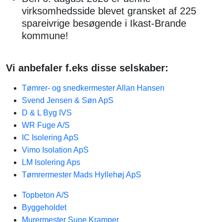
virksomhedsside blevet gransket af 225
spareivrige besøgende i Ikast-Brande
kommune!
Vi anbefaler f.eks disse selskaber:
Tømrer- og snedkermester Allan Hansen
Svend Jensen & Søn ApS
D & L Byg IVS
WR Fuge A/S
IC Isolering ApS
Vimo Isolation ApS
LM Isolering Aps
Tømrermester Mads Hyllehøj ApS
Topbeton A/S
Byggeholdet
Murermester Sune Kramper