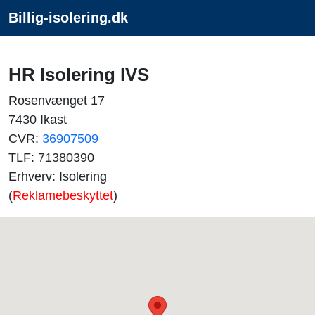
Billig-isolering.dk
HR Isolering IVS
Rosenvænget 17
7430 Ikast
CVR:
36907509
TLF: 71380390
Erhverv: Isolering
(
Reklamebeskyttet
)