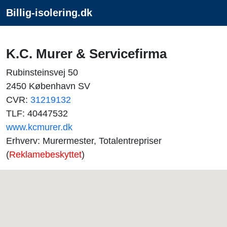
Billig-isolering.dk
K.C. Murer & Servicefirma
Rubinsteinsvej 50
2450 København SV
CVR:
31219132
TLF: 40447532
www.kcmurer.dk
Erhverv: Murermester, Totalentrepriser
(
Reklamebeskyttet
)