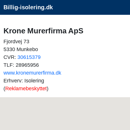
Billig-isolering.dk
Krone Murerfirma ApS
Fjordvej 73
5330 Munkebo
CVR:
30615379
TLF: 28965956
www.kronemurerfirma.dk
Erhverv: Isolering
(
Reklamebeskyttet
)