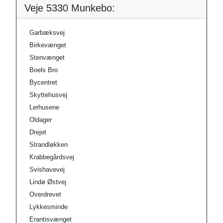
Veje 5330 Munkebo:
Garbæksvej
Birkevænget
Stenvænget
Boels Bro
Bycentret
Skyttehusvej
Lerhusene
Oldager
Drejet
Strandløkken
Krabbegårdsvej
Svishavevej
Lindø Østvej
Overdrevet
Lykkesminde
Erantisvænget