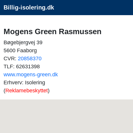
Billig-isolering.dk
Mogens Green Rasmussen
Bøgebjergvej 39
5600 Faaborg
CVR:
20858370
TLF: 62631398
www.mogens-green.dk
Erhverv: Isolering
(
Reklamebeskyttet
)