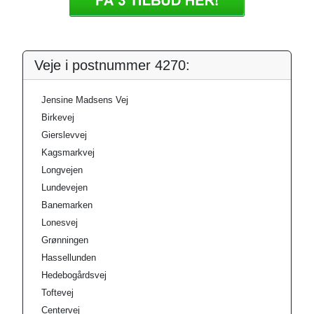
Veje i postnummer 4270:
Jensine Madsens Vej
Birkevej
Gierslevvej
Kagsmarkvej
Longvejen
Lundevejen
Banemarken
Lonesvej
Grønningen
Hassellunden
Hedebogårdsvej
Toftevej
Centervej