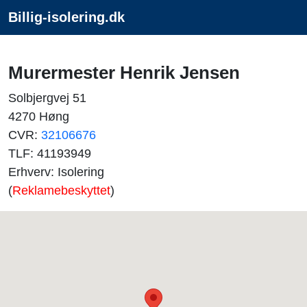
Billig-isolering.dk
Murermester Henrik Jensen
Solbjergvej 51
4270 Høng
CVR:
32106676
TLF: 41193949
Erhverv: Isolering
(
Reklamebeskyttet
)