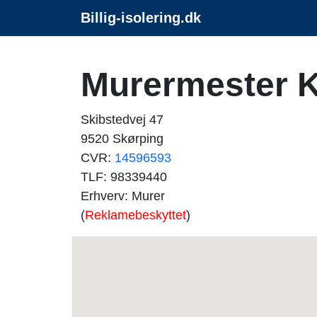
Billig-isolering.dk
Murermester K
Skibstedvej 47
9520 Skørping
CVR:
14596593
TLF: 98339440
Erhverv: Murer
(
Reklamebeskyttet
)