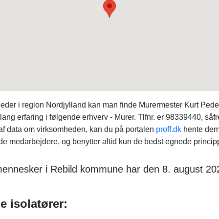
heder i region Nordjylland kan man finde Murermester Kurt Pe
ng erfaring i følgende erhverv - Murer. Tlfnr. er 98339440, såfre
 af data om virksomheden, kan du på portalen
proff.dk
hente de
de medarbejdere, og benytter altid kun de bedst egnede princip
 mennesker i Rebild kommune har den 8. august 2
e isolatører: