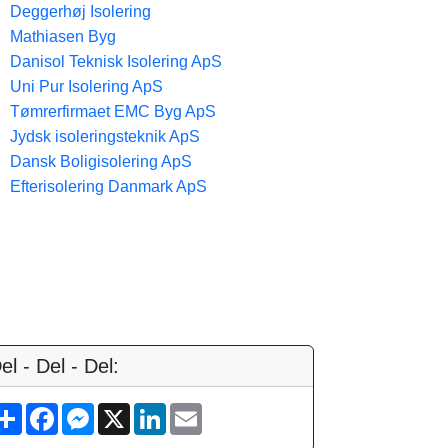
Deggerhøj Isolering
Mathiasen Byg
Danisol Teknisk Isolering ApS
Uni Pur Isolering ApS
Tømrerfirmaet EMC Byg ApS
Jydsk isoleringsteknik ApS
Dansk Boligisolering ApS
Efterisolering Danmark ApS
el - Del - Del:
S
F
M
X
L
E
h
a
e
i
m
a
c
s
n
a