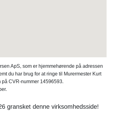
dersen ApS, som er hjemmehørende på adressen
mt du har brug for at ringe til Murermester Kurt
m på CVR-nummer 14596593.
per.
026 gransket denne virksomhedsside!