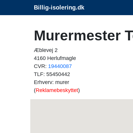
Billig-isolering.dk
Murermester 
Æblevej 2
4160 Herlufmagle
CVR:
19440087
TLF: 55450442
Erhverv: murer
(
Reklamebeskyttet
)