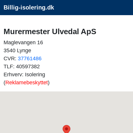
Billig-isolering.dk
Murermester Ulvedal ApS
Maglevangen 16
3540 Lynge
CVR:
37761486
TLF: 40597382
Erhverv: Isolering
(
Reklamebeskyttet
)