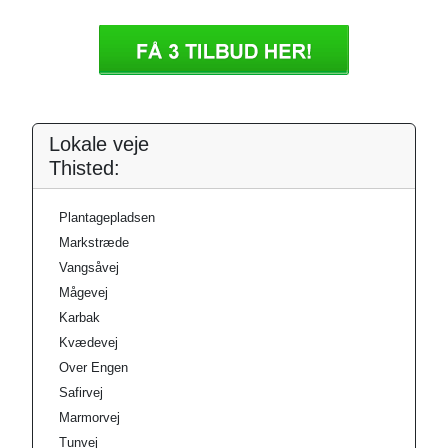
Lokale veje
Thisted:
Plantagepladsen
Markstræde
Vangsåvej
Mågevej
Karbak
Kvædevej
Over Engen
Safirvej
Marmorvej
Tunvej