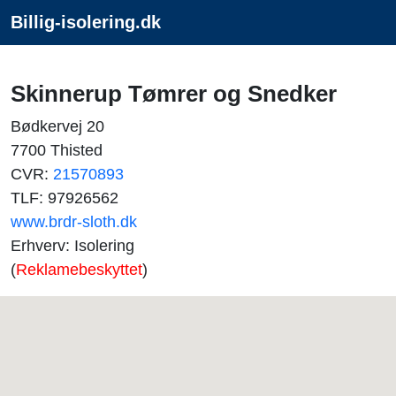
Billig-isolering.dk
Skinnerup Tømrer og Snedker
Bødkervej 20
7700 Thisted
CVR:
21570893
TLF: 97926562
www.brdr-sloth.dk
Erhverv: Isolering
(
Reklamebeskyttet
)