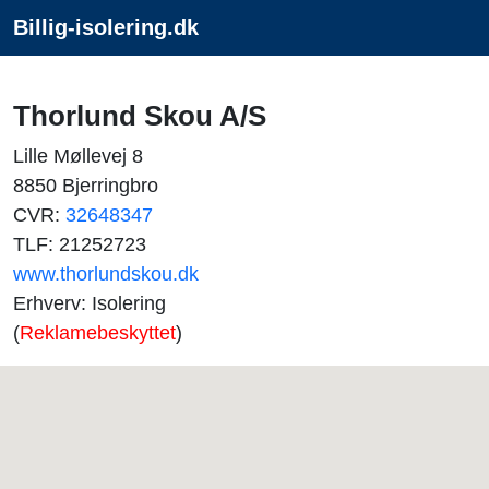
Billig-isolering.dk
Thorlund Skou A/S
Lille Møllevej 8
8850 Bjerringbro
CVR:
32648347
TLF: 21252723
www.thorlundskou.dk
Erhverv: Isolering
(
Reklamebeskyttet
)