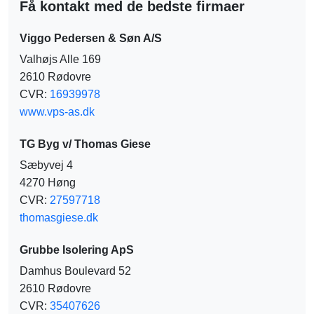
Få kontakt med de bedste firmaer
k
e
n
r
Viggo Pedersen & Søn A/S
Valhøjs Alle 169
2610 Rødovre
CVR:
16939978
www.vps-as.dk
TG Byg v/ Thomas Giese
Sæbyvej 4
4270 Høng
CVR:
27597718
thomasgiese.dk
Grubbe Isolering ApS
Damhus Boulevard 52
2610 Rødovre
CVR:
35407626