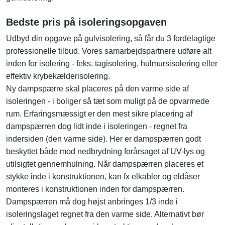
Bedste pris på isoleringsopgaven
Udbyd din opgave på gulvisolering, så får du 3 fordelagtige
professionelle tilbud. Vores samarbejdspartnere udføre alt
inden for isolering - feks. tagisolering, hulmursisolering eller
effektiv krybekælderisolering.
Ny dampspærre skal placeres på den varme side af
isoleringen - i boliger så tæt som muligt på de opvarmede
rum. Erfaringsmæssigt er den mest sikre placering af
dampspærren dog lidt inde i isoleringen - regnet fra
indersiden (den varme side). Her er dampspærren godt
beskyttet både mod nedbrydning forårsaget af UV-lys og
utilsigtet gennemhulning. Når dampspærren placeres et
stykke inde i konstruktionen, kan fx elkabler og eldåser
monteres i konstruktionen inden for dampspærren.
Dampspærren må dog højst anbringes 1/3 inde i
isoleringslaget regnet fra den varme side. Alternativt bør