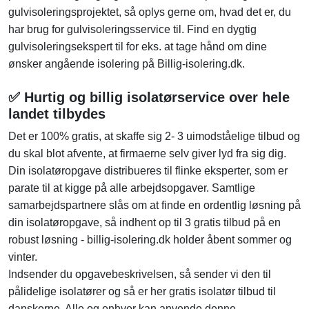
gulvisoleringsprojektet, så oplys gerne om, hvad det er, du
har brug for gulvisoleringsservice til. Find en dygtig
gulvisoleringsekspert til for eks. at tage hånd om dine
ønsker angående isolering på Billig-isolering.dk.
✅ Hurtig og billig isolatørservice over hele
landet tilbydes
Det er 100% gratis, at skaffe sig 2- 3 uimodståelige tilbud og
du skal blot afvente, at firmaerne selv giver lyd fra sig dig.
Din isolatøropgave distribueres til flinke eksperter, som er
parate til at kigge på alle arbejdsopgaver. Samtlige
samarbejdspartnere slås om at finde en ordentlig løsning på
din isolatøropgave, så indhent op til 3 gratis tilbud på en
robust løsning - billig-isolering.dk holder åbent sommer og
vinter.
Indsender du opgavebeskrivelsen, så sender vi den til
pålidelige isolatører og så er her gratis isolatør tilbud til
danskerne. Alle og enhver kan anvende denne