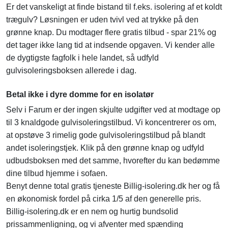
Er det vanskeligt at finde bistand til f.eks. isolering af et koldt
trægulv? Løsningen er uden tvivl ved at trykke på den
grønne knap. Du modtager flere gratis tilbud - spar 21% og
det tager ikke lang tid at indsende opgaven. Vi kender alle
de dygtigste fagfolk i hele landet, så udfyld
gulvisoleringsboksen allerede i dag.
Betal ikke i dyre domme for en isolatør
Selv i Farum er der ingen skjulte udgifter ved at modtage op
til 3 knaldgode gulvisoleringstilbud. Vi koncentrerer os om,
at opstøve 3 rimelig gode gulvisoleringstilbud på blandt
andet isoleringstjek. Klik på den grønne knap og udfyld
udbudsboksen med det samme, hvorefter du kan bedømme
dine tilbud hjemme i sofaen.
Benyt denne total gratis tjeneste Billig-isolering.dk her og få
en økonomisk fordel på cirka 1/5 af den generelle pris.
Billig-isolering.dk er en nem og hurtig bundsolid
prissammenligning, og vi afventer med spænding