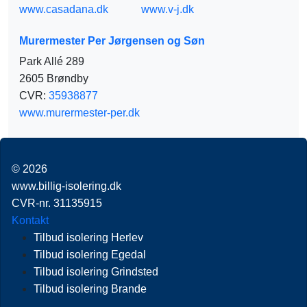
www.casadana.dk
www.v-j.dk
Murermester Per Jørgensen og Søn
Park Allé 289
2605 Brøndby
CVR:
35938877
www.murermester-per.dk
© 2026
www.billig-isolering.dk
CVR-nr. 31135915
Kontakt
Tilbud isolering Herlev
Tilbud isolering Egedal
Tilbud isolering Grindsted
Tilbud isolering Brande