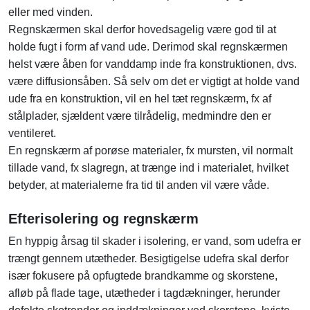
eller med vinden.
Regnskærmen skal derfor hovedsagelig være god til at
holde fugt i form af vand ude. Derimod skal regnskærmen
helst være åben for vanddamp inde fra konstruktionen, dvs.
være diffusionsåben. Så selv om det er vigtigt at holde vand
ude fra en konstruktion, vil en hel tæt regnskærm, fx af
stålplader, sjældent være tilrådelig, medmindre den er
ventileret.
En regnskærm af porøse materialer, fx mursten, vil normalt
tillade vand, fx slagregn, at trænge ind i materialet, hvilket
betyder, at materialerne fra tid til anden vil være våde.
Efterisolering og regnskærm
En hyppig årsag til skader i isolering, er vand, som udefra er
trængt gennem utætheder. Besigtigelse udefra skal derfor
især fokusere på opfugtede brandkamme og skorstene,
afløb på flade tage, utætheder i tagdækninger, herunder