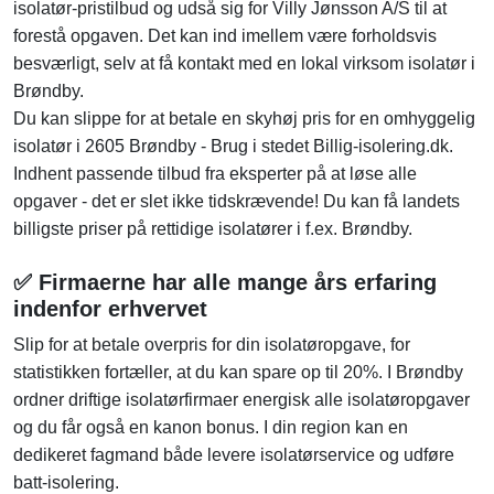
isolatør-pristilbud og udså sig for Villy Jønsson A/S til at
forestå opgaven. Det kan ind imellem være forholdsvis
besværligt, selv at få kontakt med en lokal virksom isolatør i
Brøndby.
Du kan slippe for at betale en skyhøj pris for en omhyggelig
isolatør i 2605 Brøndby - Brug i stedet Billig-isolering.dk.
Indhent passende tilbud fra eksperter på at løse alle
opgaver - det er slet ikke tidskrævende! Du kan få landets
billigste priser på rettidige isolatører i f.ex. Brøndby.
✅ Firmaerne har alle mange års erfaring
indenfor erhvervet
Slip for at betale overpris for din isolatøropgave, for
statistikken fortæller, at du kan spare op til 20%. I Brøndby
ordner driftige isolatørfirmaer energisk alle isolatøropgaver
og du får også en kanon bonus. I din region kan en
dedikeret fagmand både levere isolatørservice og udføre
batt-isolering.