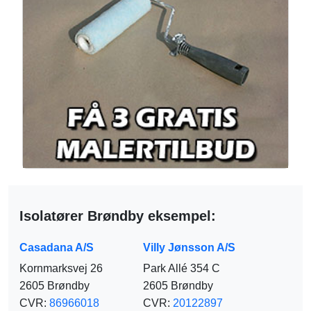
Isolatører Brøndby eksempel:
Casadana A/S
Villy Jønsson A/S
Kornmarksvej 26
Park Allé 354 C
2605 Brøndby
2605 Brøndby
CVR:
86966018
CVR:
20122897