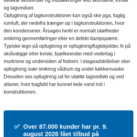
defekte skotrender og inddækninger ved skorstene, kviste
og tagvinduer.
Opfugtning af tagkonstruktioner kan også ske pga. fugtig
rumluft, der nedefra trænger op i tagkonstruktionen, hvor
den kondenserer. Årsagen hertil er normalt utætheder
omkring gennemføringer eller en defekt dampspærre.
Typiske tegn på opfugtning er opfugtning/fugtskjolder, fx på
skråvægge eller kviste, bjælkeender med vederlag i
murkrone og undersiden af fodrem. I etageadskillelser sker
opfugtning især omkring vådrum og under køkkenvaske.
Desuden ses opfugtning ud for utætte tagnedløb og ved
altaner, hvor bagfald har kunnet lede vand ind i
konstruktionen.
✅
Over 87.000 kunder har pr. 9.
august 2026 fået tilbud på