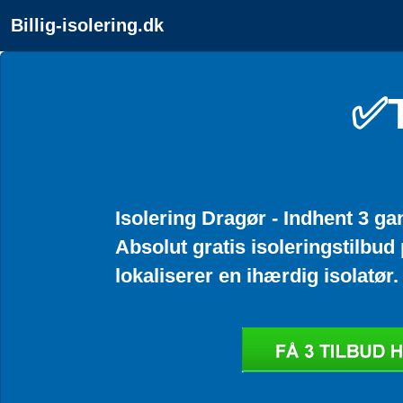
Billig-isolering.dk
✅T
Isolering Dragør - Indhent 3 ga
Absolut gratis isoleringstilbud 
lokaliserer en ihærdig isolatør.