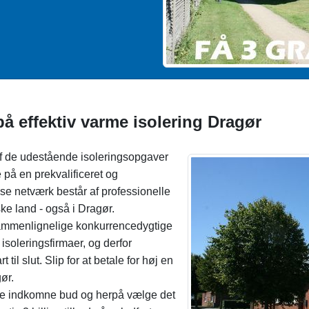
på effektiv varme isolering Dragør
e af de udestående isoleringsopgaver
 på en prekvalificeret og
øse netværk består af professionelle
ke land - også i Dragør.
sammenlignelige konkurrencedygtige
soleringsfirmaer, og derfor
 til slut. Slip for at betale for høj en
ør.
de indkomne bud og herpå vælge det