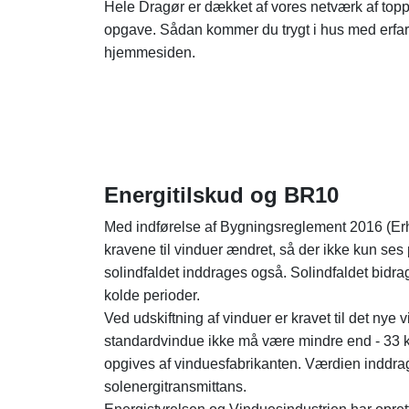
Hele Dragør er dækket af vores netværk af toppr
opgave. Sådan kommer du trygt i hus med erfar
hjemmesiden.
Energitilskud og BR10
Med indførelse af Bygningsreglement 2016 (Erh
kravene til vinduer ændret, så der ikke kun s
solindfaldet inddrages også. Solindfaldet bidrag
kolde perioder.
Ved udskiftning af vinduer er kravet til det nye
standardvindue ikke må være mindre end - 33 
opgives af vinduesfabrikanten. Værdien inddra
solenergitransmittans.