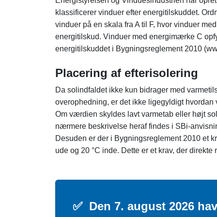
Energistyrelsen og Vinduesindustrien har opre
klassificerer vinduer efter energitilskuddet. O
vinduer på en skala fra A til F, hvor vinduer m
energitilskud. Vinduer med energimærke C opfy
energitilskuddet i Bygningsreglement 2010 (ww
Placering af efterisolering
Da solindfaldet ikke kun bidrager med varmetil
overophedning, er det ikke ligegyldigt hvorda
Om værdien skyldes lavt varmetab eller højt sol
nærmere beskrivelse heraf findes i SBi-anvisnin
Desuden er der i Bygningsreglement 2010 et kr
ude og 20 °C inde. Dette er et krav, der direkte
✅
Den 7. august 2026 hav