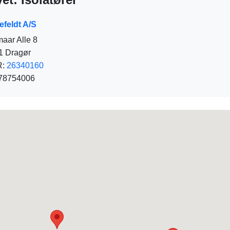
efeldt A/S
aar Alle 8
1 Dragør
R:
26340160
. 78754006