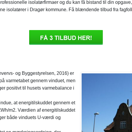
ofessionelle isolatørfirmaer og du kan få bistand til din opgav
ne isolatører i Dragør kommune. Få blændende tilbud fra fagfol
vervs- og Byggestyrelsen, 2016) er
es på varmetabet gennem vinduet, men
er positivt til husets varmebalance i
 vindue, at energitilskuddet gennem et
kWh/m2. Værdien af energitilskuddet
ger både vinduets U-værdi og