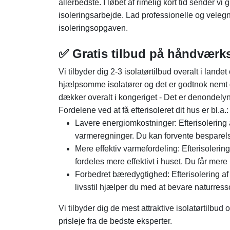
allerbedste. I løbet af rimelig kort tid sender vi g
isoleringsarbejde. Lad professionelle og veleg
isoleringsopgaven.
✅ Gratis tilbud på håndvær
Vi tilbyder dig 2-3 isolatørtilbud overalt i lan
hjælpsomme isolatører og det er godtnok nemt og
dækker overalt i kongeriget - Det er denondel
Fordelene ved at få efterisoleret dit hus er bl.a.:
Lavere energiomkostninger: Efterisolering a
varmeregninger. Du kan forvente besparelse
Mere effektiv varmefordeling: Efterisoleri
fordeles mere effektivt i huset. Du får mer
Forbedret bæredygtighed: Efterisolering af
livsstil hjælper du med at bevare naturre
Vi tilbyder dig de mest attraktive isolatørtilbud
prisleje fra de bedste eksperter.