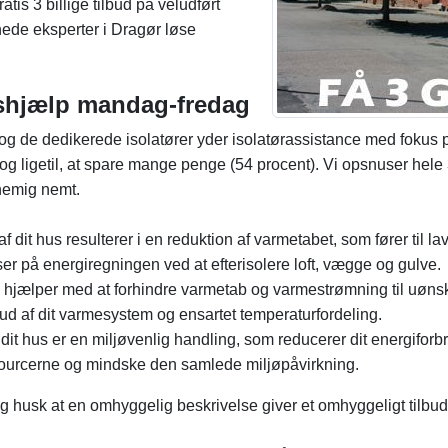
ratis 3 billige tilbud på veludført
nede eksperter i Dragør løse
kshjælp mandag-fredag
det og de dedikerede isolatører yder isolatørassistance med fokus
 ligetil, at spare mange penge (54 procent). Vi opsnuser hele 3
ynemig nemt.
f dit hus resulterer i en reduktion af varmetabet, som fører til 
r på energiregningen ved at efterisolere loft, vægge og gulve.
ng hjælper med at forhindre varmetab og varmestrømning til uøns
e ud af dit varmesystem og ensartet temperaturfordeling.
 dit hus er en miljøvenlig handling, som reducerer dit energifo
ssourcerne og mindske den samlede miljøpåvirkning.
 og husk at en omhyggelig beskrivelse giver et omhyggeligt tilbud. 