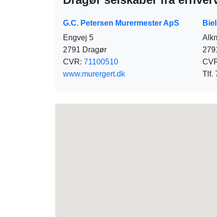
G.C. Petersen Murermester ApS
Biel
Engvej 5
Alkm
2791 Dragør
279
CVR:
71100510
CV
www.murergert.dk
Tlf