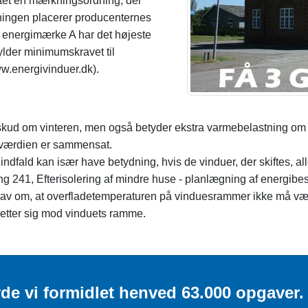
ttet en mærkningsordning, der
rdningen placerer producenternes
ed energimærke A har det højeste
lder minimumskravet til
w.energivinduer.dk).
skud om vinteren, men også betyder ekstra varmebelastning om 
n værdien er sammensat.
indfald kan især have betydning, hvis de vinduer, der skiftes, 
g 241, Efterisolering af mindre huse - planlægning af energibes
av om, at overfladetemperaturen på vinduesrammer ikke må vær
 retter sig mod vinduets ramme.
de vi formidlet henved 63.000 opgaver.