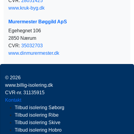
CVR:
28051425
www.kruk-byg.dk
Murermester Bøggild ApS
Egehegnet 106
2850 Nærum
CVR:
35032703
www.dinmurermester.dk
© 2026
www.billig-isolering.dk
CVR-nr. 31135915
Kontakt
Tilbud isolering Søborg
Tilbud isolering Ribe
Tilbud isolering Skive
Tilbud isolering Hobro