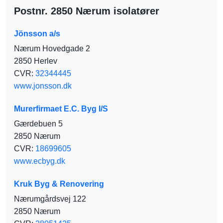
Postnr. 2850 Nærum isolatører
Jönsson a/s
Nærum Hovedgade 2
2850 Herlev
CVR:
32344445
www.jonsson.dk
Murerfirmaet E.C. Byg I/S
Gærdebuen 5
2850 Nærum
CVR:
18699605
www.ecbyg.dk
Kruk Byg & Renovering
Nærumgårdsvej 122
2850 Nærum