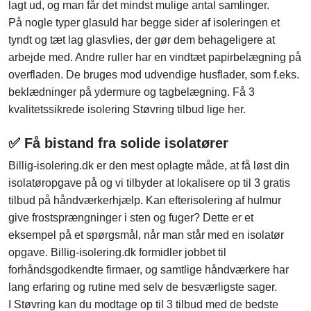
lagt ud, og man får det mindst mulige antal samlinger.
På nogle typer glasuld har begge sider af isoleringen et
tyndt og tæt lag glasvlies, der gør dem behageligere at
arbejde med. Andre ruller har en vindtæt papirbelægning på
overfladen. De bruges mod udvendige husflader, som f.eks.
beklædninger på ydermure og tagbelægning. Få 3
kvalitetssikrede isolering Støvring tilbud lige her.
✅ Få bistand fra solide isolatører
Billig-isolering.dk er den mest oplagte måde, at få løst din
isolatøropgave på og vi tilbyder at lokalisere op til 3 gratis
tilbud på håndværkerhjælp. Kan efterisolering af hulmur
give frostsprængninger i sten og fuger? Dette er et
eksempel på et spørgsmål, når man står med en isolatør
opgave. Billig-isolering.dk formidler jobbet til
forhåndsgodkendte firmaer, og samtlige håndværkere har
lang erfaring og rutine med selv de besværligste sager.
I Støvring kan du modtage op til 3 tilbud med de bedste