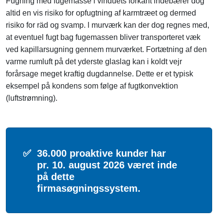
Fugning med fugemasse i vinduets forkant indebærer dog
altid en vis risiko for opfugtning af karmtræet og dermed
risiko for räd og svamp. l murværk kan der dog regnes med,
at eventuel fugt bag fugemassen bliver transporteret væk
ved kapillarsugning gennem murværket. Fortætning af den
varme rumluft på det yderste glaslag kan i koldt vejr
forårsage meget kraftig dugdannelse. Dette er et typisk
eksempel på kondens som følge af fugtkonvektion
(luftstrømning).
✅
36.000 proaktive kunder har
pr. 10. august 2026 været inde
på dette
firmasøgningssystem.