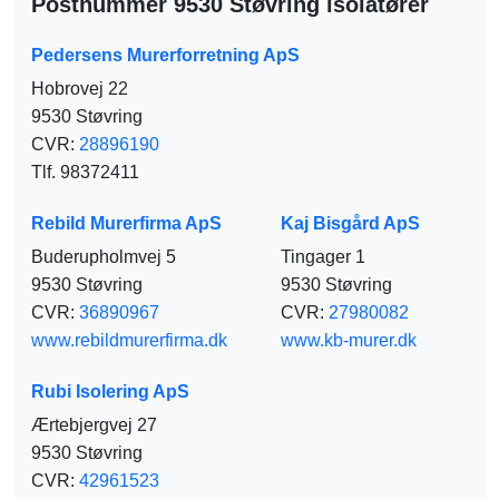
Postnummer 9530 Støvring isolatører
Pedersens Murerforretning ApS
Hobrovej 22
9530 Støvring
CVR:
28896190
Tlf. 98372411
Rebild Murerfirma ApS
Kaj Bisgård ApS
Buderupholmvej 5
Tingager 1
9530 Støvring
9530 Støvring
CVR:
36890967
CVR:
27980082
www.rebildmurerfirma.dk
www.kb-murer.dk
Rubi Isolering ApS
Ærtebjergvej 27
9530 Støvring
CVR:
42961523