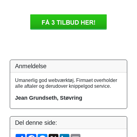
Anmeldelse
Umanerlig god webværktøj. Firmaet overholder
alle aftaler og derudover knippelgod service.
Jean Grundseth, Støvring
Del denne side:
S
F
M
X
L
E