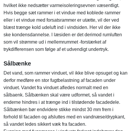
hvilket ikke nedsætter varmeisoleringsevnen væsentligt.
Hvis begge sæt rammer i et vindue med koblede rammer
eller i et vindue med forsatsrammer er utætte, vil der ved
blæst trænge kold udeluft ind i vindsiden. Her vil der ikke
ske kondensdannelse. l læsiden er det derimod rumluften
som vil strømme ud i mellemrummet -forstærket af
trykdifferensen som følge af et udvendigt undertryk.
Sålbænke
Det vand, som rammer vinduet, vil ikke blive opsuget og kan
derfor medføre en stor fugtbelastning af facaden under
vinduet. Vandet fra vinduet afledes normalt med en
sålbaenk. Sålbænken skal være udformet, så vandet i
enderne hindres i at trænge ind i tilstødende facadedele.
Sålbænken bør endvidere stikke mindst 30 mm frem i
forhold til facaden og afsluttes med en vandnæse/drypkant,
så vandet ledes sikkert væk fra facaden.