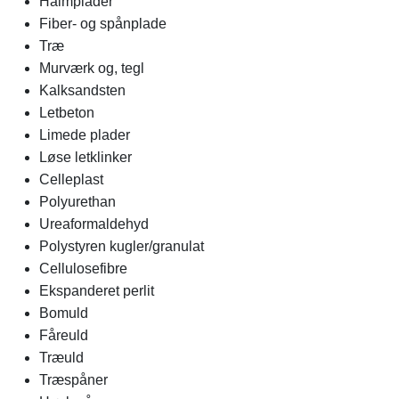
Halmplader
Fiber- og spånplade
Træ
Murværk og, tegl
Kalksandsten
Letbeton
Limede plader
Løse letklinker
Celleplast
Polyurethan
Ureaformaldehyd
Polystyren kugler/granulat
Cellulosefibre
Ekspanderet perlit
Bomuld
Fåreuld
Træuld
Træspåner