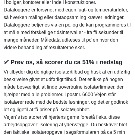
i boliger, kontorer eller inde i konstruktioner.
Dataloggere er forsynet med egen fugt- og temperaturføler,
så hverken måling eller dataopsamling kræver ledninger.
Dataloggere betjenes via en pc, og de kan programmeres til
at måle med forskellige tidsintervaller - fra få sekunder til
mange måneder. Måledata udlæses til pc´en hvor den
videre behandling af resultaterne sker.
✅ Prøv os, så scorer du ca 51% i nedslag
Vi tilbyder dig de rigtige isolatørtilbud og husk at en udførlig
beskrivelse givet et udførligt tilbud. Det er ikke på nogen
måde besværligt, at finde uovertrufne isolatørfirmaer, der
hjælper med alle problemer. I postnr. 6600 Vejen står
isolatører rede med de bedste løsninger, og det er godtnok
let og ligetil at få priser på isolatørjobbet.
Vejen´s isolatører vil hjertens gerne forestå f.eks. disse
arbejdsopgaver: isolering af ydervægge. Du beskriver blot
den faktiske isolatøropgave i sagsformularen på ca 5 min