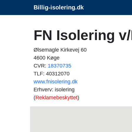
Billig-isolering.dk
FN Isolering v
Ølsemagle Kirkevej 60
4600 Køge
CVR:
18370735
TLF: 40312070
www.fnisolering.dk
Erhverv: isolering
(
Reklamebeskyttet
)