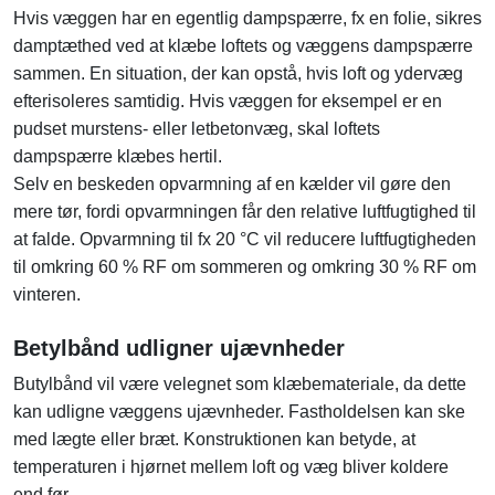
Hvis væggen har en egentlig dampspærre, fx en folie, sikres
damptæthed ved at klæbe loftets og væggens dampspærre
sammen. En situation, der kan opstå, hvis loft og ydervæg
efterisoleres samtidig. Hvis væggen for eksempel er en
pudset murstens- eller letbetonvæg, skal loftets
dampspærre klæbes hertil.
Selv en beskeden opvarmning af en kælder vil gøre den
mere tør, fordi opvarmningen får den relative luftfugtighed til
at falde. Opvarmning til fx 20 °C vil reducere luftfugtigheden
til omkring 60 % RF om sommeren og omkring 30 % RF om
vinteren.
Betylbånd udligner ujævnheder
Butylbånd vil være velegnet som klæbemateriale, da dette
kan udligne væggens ujævnheder. Fastholdelsen kan ske
med lægte eller bræt. Konstruktionen kan betyde, at
temperaturen i hjørnet mellem loft og væg bliver koldere
end før.