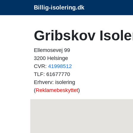
Billig-isolering.dk
Gribskov Isol
Ellemosevej 99
3200 Helsinge
CVR:
41998512
TLF: 61677770
Erhverv: isolering
(
Reklamebeskyttet
)