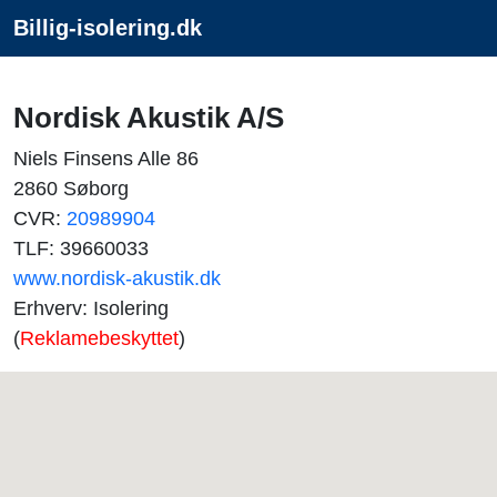
Billig-isolering.dk
Nordisk Akustik A/S
Niels Finsens Alle 86
2860 Søborg
CVR:
20989904
TLF: 39660033
www.nordisk-akustik.dk
Erhverv: Isolering
(
Reklamebeskyttet
)