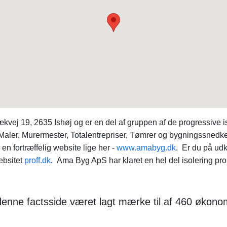
j 19, 2635 Ishøj og er en del af gruppen af de progressive i
, Maler, Murermester, Totalentrepriser, Tømrer og bygningssned
en fortræffelig website lige her -
www.amabyg.dk
. Er du på udk
ebsitet
proff.dk
. Ama Byg ApS har klaret en hel del isolering pro
r denne factsside været lagt mærke til af 460 øko