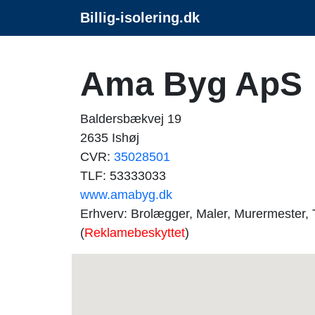
Billig-isolering.dk
Ama Byg ApS
Baldersbækvej 19
2635 Ishøj
CVR:
35028501
TLF: 53333033
www.amabyg.dk
Erhverv: Brolægger, Maler, Murermester, 
(
Reklamebeskyttet
)