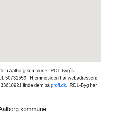
heder i Aalborg kommune. RDL-Byg´s
 tlf. 50731559. Hjemmesiden har webadressen:
et 33618921 finde dem på
proff.dk
. RDL-Byg har
i Aalborg kommune!