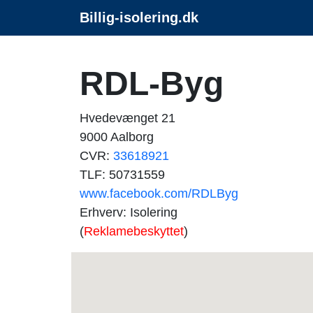
Billig-isolering.dk
RDL-Byg
Hvedevænget 21
9000 Aalborg
CVR:
33618921
TLF: 50731559
www.facebook.com/RDLByg
Erhverv: Isolering
(
Reklamebeskyttet
)