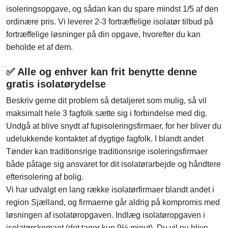
isoleringsopgave, og sådan kan du spare mindst 1/5 af den
ordinære pris. Vi leverer 2-3 fortræffelige isolatør tilbud på
fortræffelige løsninger på din opgave, hvorefter du kan
beholde et af dem.
✅ Alle og enhver kan frit benytte denne
gratis isolatørydelse
Beskriv gerne dit problem så detaljeret som mulig, så vil
maksimalt hele 3 fagfolk sætte sig i forbindelse med dig.
Undgå at blive snydt af fupisoleringsfirmaer, for her bliver du
udelukkende kontaktet af dygtige fagfolk. I blandt andet
Tønder kan traditionsrige traditionsrige isoleringsfirmaer
både påtage sig ansvaret for dit isolatørarbejde og håndtere
efterisolering af bolig.
Vi har udvalgt en lang række isolatørfirmaer blandt andet i
region Sjælland, og firmaerne går aldrig på kompromis med
løsningen af isolatøropgaven. Indlæg isolatøropgaven i
isolatørskemaet (det tager kun 9½ minut). Du vil nu blive