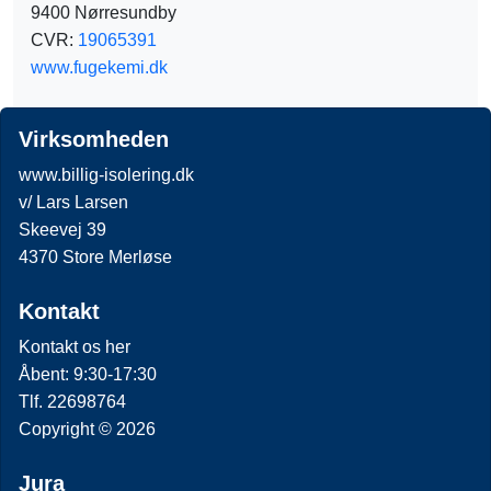
9400 Nørresundby
CVR:
19065391
www.fugekemi.dk
Virksomheden
www.billig-isolering.dk
v/ Lars Larsen
Skeevej 39
4370 Store Merløse
Kontakt
Kontakt os her
Åbent: 9:30-17:30
Tlf. 22698764
Copyright © 2026
Jura