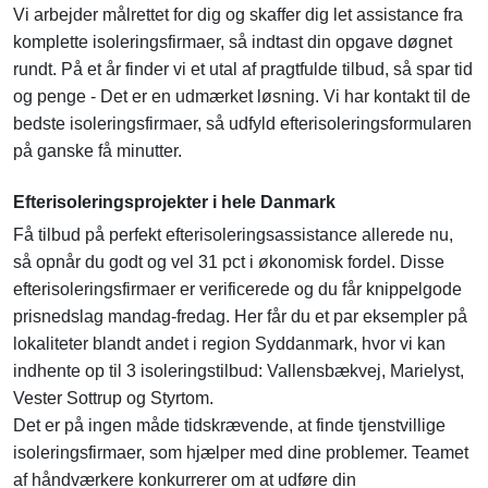
Vi arbejder målrettet for dig og skaffer dig let assistance fra
komplette isoleringsfirmaer, så indtast din opgave døgnet
rundt. På et år finder vi et utal af pragtfulde tilbud, så spar tid
og penge - Det er en udmærket løsning. Vi har kontakt til de
bedste isoleringsfirmaer, så udfyld efterisoleringsformularen
på ganske få minutter.
Efterisoleringsprojekter i hele Danmark
Få tilbud på perfekt efterisoleringsassistance allerede nu,
så opnår du godt og vel 31 pct i økonomisk fordel. Disse
efterisoleringsfirmaer er verificerede og du får knippelgode
prisnedslag mandag-fredag. Her får du et par eksempler på
lokaliteter blandt andet i region Syddanmark, hvor vi kan
indhente op til 3 isoleringstilbud: Vallensbækvej, Marielyst,
Vester Sottrup og Styrtom.
Det er på ingen måde tidskrævende, at finde tjenstvillige
isoleringsfirmaer, som hjælper med dine problemer. Teamet
af håndværkere konkurrerer om at udføre din