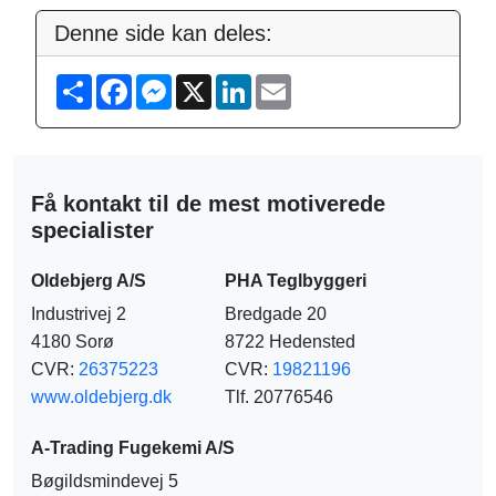
Denne side kan deles:
S
F
M
X
L
E
h
a
e
i
m
a
c
s
n
a
r
e
s
k
i
e
b
e
e
l
o
n
d
o
g
I
Få kontakt til de mest motiverede
k
e
n
r
specialister
Oldebjerg A/S
PHA Teglbyggeri
Industrivej 2
Bredgade 20
4180 Sorø
8722 Hedensted
CVR:
26375223
CVR:
19821196
www.oldebjerg.dk
Tlf. 20776546
A-Trading Fugekemi A/S
Bøgildsmindevej 5