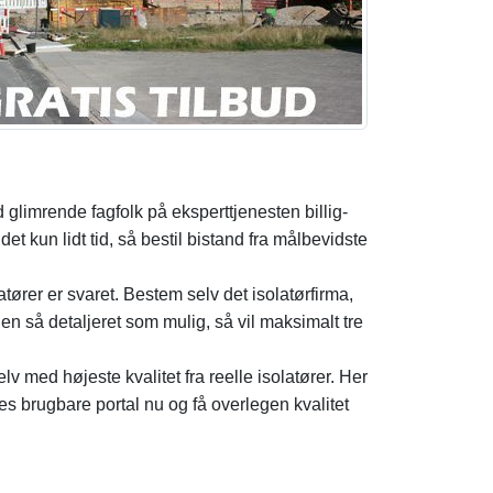
glimrende fagfolk på eksperttjenesten billig-
t kun lidt tid, så bestil bistand fra målbevidste
tører er svaret. Bestem selv det isolatørfirma,
n så detaljeret som mulig, så vil maksimalt tre
v med højeste kvalitet fra reelle isolatører. Her
es brugbare portal nu og få overlegen kvalitet