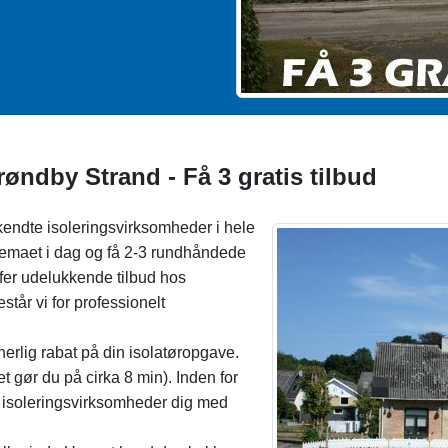
røndby Strand - Få 3 gratis tilbud
endte isoleringsvirksomheder i hele
kemaet i dag og få 2-3 rundhåndede
affer udelukkende tilbud hos
står vi for professionelt
herlig rabat på din isolatøropgave.
t gør du på cirka 8 min). Inden for
ge isoleringsvirksomheder dig med