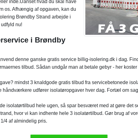
e eller inde.Uanset hvad du skal have
nnem os. Afhængig af opgaven, kan du
isolering Brøndby Strand arbejde i
 udfyld nu!
rservice i Brøndby
end denne ganske gratis service billig-isolering.dk i dag. Find 
rmaernes tilbud. Sådan undgår man at betale gebyr - her koster de
pgave? mindst 3 knaldgode gratis tilbud fra servicebetonede isola
ge håndværkere udfører isolatøropgaver hver dag. Fortæl om sage
de isolatørtilbud hele ugen, så spar besværet med at gøre det sel
and, hvor vi kan indhente hele 3 isolatørtilbud. Gør brug af vor
t 1/4 af almindelig pris.