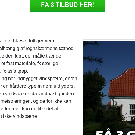
n
 at der blæser luft gennem
lt afhængig af regnskærmens tæthed
e den fugt, der måtte trænge
 fast materiale, fx særlige
 fx asfaltpap.
ering har indbygget vindspærre, enten
er en hårdere type mineraluld yderst.
or en vindspærre, da vindhastigheden
rmeisoleringen, og derfor ikke kan
rfor reelt kun en lille del af
t ikke vindspærre i