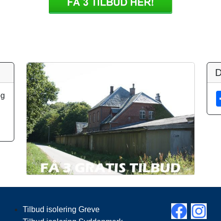
D
og
Tilbud isolering Greve