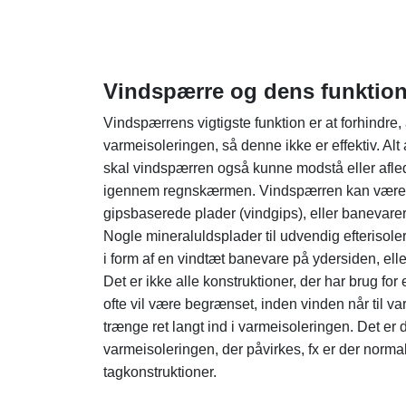
Vindspærre og dens funktio
Vindspærrens vigtigste funktion er at forhindre,
varmeisoleringen, så denne ikke er effektiv. A
skal vindspærren også kunne modstå eller afled
igennem regnskærmen. Vindspærren kan være et
gipsbaserede plader (vindgips), eller banevarer,
Nogle mineraluldsplader til udvendig efterisol
i form af en vindtæt banevare på ydersiden, ell
Det er ikke alle konstruktioner, der har brug f
ofte vil være begrænset, inden vinden når til va
trænge ret langt ind i varmeisoleringen. Det er de
varmeisoleringen, der påvirkes, fx er der normal
tagkonstruktioner.