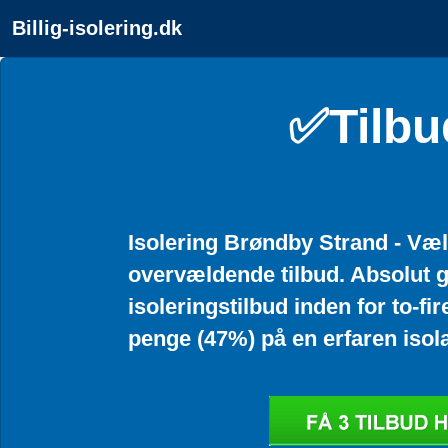
Billig-isolering.dk
✅Tilbu
Isolering Brøndby Strand - Vælg
overvældende tilbud. Absolut g
isoleringstilbud inden for to-f
penge (47%) på en erfaren isola