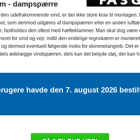
rm - dampspærre
den udefrakommende vind, er der ikke store krav til montagen. D
et, som derimod udgøres af dampspærren eller en anden lufttæt
e, fastholdes den oftest med hæfteklammer. Man skal dog være 
eret for vind og vejr, indtil den endelige regnskærm er monteret
og dermed eventuelt følgende risiko for skimmelangreb. Det er o
an dels ødelægge vindspærren, dels kan det betyde støj, der kan 
rugere havde den 7. august 2026 bestilt