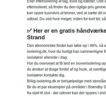
Eller efterisolering af tag, kvist og kælder. Ud
efterisoleret, så finder du den rigtige pris ge
kan spare tusindvis af kroner, ved at sætte dit 
udbud. Du ved hvor meget, inden for kort tid, så
✅ Her er en gratis håndværke
Strand
Den økonomiske fordel kan løbe op i 48%, så anv
isolering.dk, hvor du hurtigt kan sammenligne fi
isolatører allerede i dag.
Har du overvejet at få løst en isoverisolering o
du ønsker at drage fordel af og husk, at samtli
isolatører kontakte dig.
Billig-isolering.dk er behjælpelige med storslåe
får du et par eksempler på områder i Brøndby Str
fra start til slut - der udover kan der spares i sni