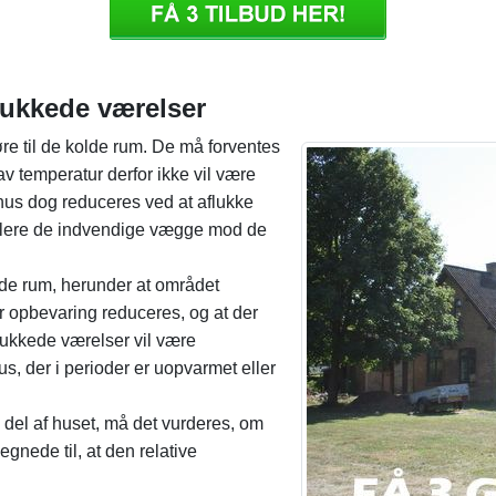
flukkede værelser
re til de kolde rum. De må forventes
av temperatur derfor ikke vil være
åhus dog reduceres ved at aflukke
isolere de indvendige vægge mod de
de rum, herunder at området
or opbevaring reduceres, og at der
flukkede værelser vil være
, der i perioder er uopvarmet eller
del af huset, må det vurderes, om
gnede til, at den relative