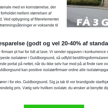
teriale med en kornstørrelse, der
or forholdet mellem størrelsen af
d. Ved opbygning af filterelementet
strømningsåbninger er voksende til
esparelse (godt og vel 20-40% af stand
e firmaer pt har for lidt at lave. Vi sender opgaven i konkurrenc
peste isolatører i Guldborgsund, så udfyld bestillingsformularen
ende portal på nettet, når du ikke selv har mod på at finde rare o
Guldborgsund kan positive isolatørfirmaer ordne alle isolatøropgav
r i for eks. Guldborgsund. Sig ja tak til vor brandgode starthjælp 
indelig pris. Vælg selv hvilken isolatør, du ønsker at benytte di