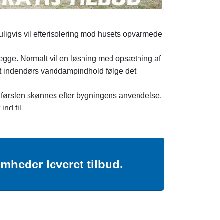
Muligvis vil efterisolering mod husets opvarmede
ægge. Normalt vil en løsning med opsætning af
det indendørs vanddampindhold følge det
gttilførslen skønnes efter bygningens anvendelse.
nd til.
mheder leveret tilbud.