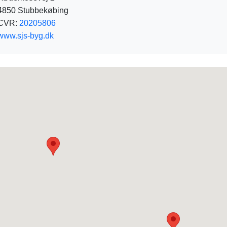
4850 Stubbekøbing
CVR:
20205806
www.sjs-byg.dk