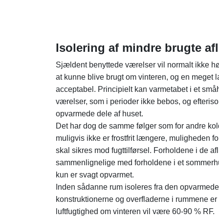
Isolering af mindre brugte a
Sjældent benyttede værelser vil normalt ikke hø
at kunne blive brugt om vinteren, og en meget l
acceptabel. Principielt kan varmetabet i et sm
værelser, som i perioder ikke bebos, og efter
opvarmede dele af huset.
Det har dog de samme følger som for andre kol
muligvis ikke er frostfrit længere, muligheden f
skal sikres mod fugttilførsel. Forholdene i de a
sammenlignelige med forholdene i et sommerhus
kun er svagt opvarmet.
Inden sådanne rum isoleres fra den opvarmede 
konstruktionerne og overfladerne i rummene er e
luftfugtighed om vinteren vil være 60-90 % RF.