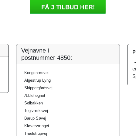
Vejnavne i
P
postnummer 4850:
.
e
Kongsnæsvej
S
Algestrup Lyng
Skippergårdsvej
Æblehegnet
Solbakken
Teglværksvej
Barup Søvej
Kløvervænget
Truelstrupvej