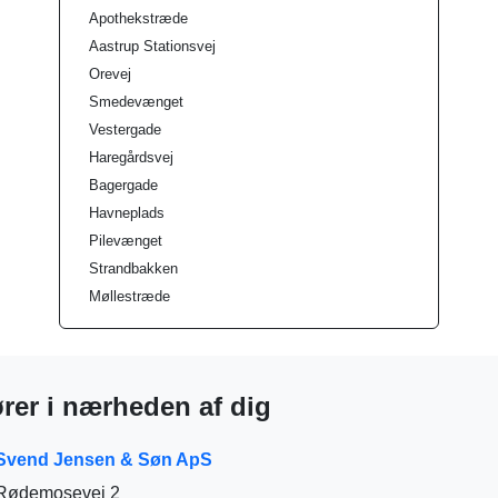
Apothekstræde
Aastrup Stationsvej
Orevej
Smedevænget
Vestergade
Haregårdsvej
Bagergade
Havneplads
Pilevænget
Strandbakken
Møllestræde
rer i nærheden af dig
Svend Jensen & Søn ApS
Rødemosevej 2