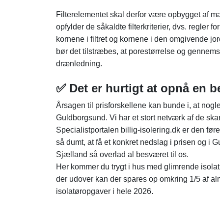
Filterelementet skal derfor være opbygget af ma
opfylder de såkaldte filterkriterier, dvs. regler f
kornene i filtret og kornene i den omgivende jor
bør det tilstræbes, at porestørrelse og gennem
drænledning.
✅ Det er hurtigt at opnå en b
Årsagen til prisforskellene kan bunde i, at nogl
Guldborgsund. Vi har et stort netværk af de skar
Specialistportalen billig-isolering.dk er den før
så dumt, at få et konkret nedslag i prisen og i 
Sjælland så overlad al besværet til os.
Her kommer du trygt i hus med glimrende isolatøre
der udover kan der spares op omkring 1/5 af alm
isolatøropgaver i hele 2026.