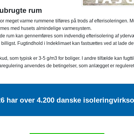
e ubrugte rum
hvor meget varme rummene tilføres på trods af efterisoleringen. 
armes med husets almindelige varmesystem.
lde rum kan gennemføres som indvendig efterisolering af yderv
billigst. Fugtindhold i lndeklimaet kan fastsættes ved at lade 
skud, som typisk er 3-5 g/m3 for boliger. I andre tilfælde kan fu
regulering anvendes de betingelser, som anlægget er reguleret i
6 har over 4.200 danske isoleringvirkso