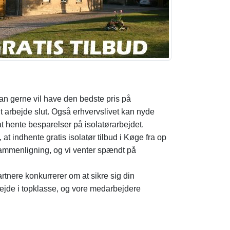
man gerne vil have den bedste pris på
it arbejde slut. Også erhvervslivet kan nyde
at hente besparelser på isolatørarbejdet.
at indhente gratis isolatør tilbud i Køge fra op
issammenligning, og vi venter spændt på
artnere konkurrerer om at sikre sig din
arbejde i topklasse, og vore medarbejdere