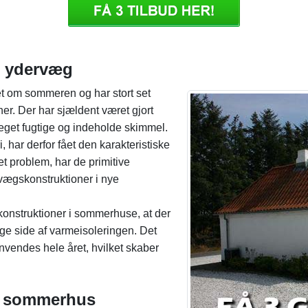
t ydervæg
t om sommeren og har stort set
er. Der har sjældent været gjort
eget fugtige og indeholde skimmel.
 har derfor fået den karakteristiske
et problem, har de primitive
vægskonstruktioner i nye
konstruktioner i sommerhuse, at der
e side af varmeisoleringen. Det
nvendes hele året, hvilket skaber
i sommerhus