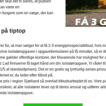
er skal det fx sikres, at pudsen
kan være en
an fungere som en væge, der kan
 på tiptop
 for, at man sørger for at få 2-3 energiprisspecialtilbud, hvis 
krive isolatøropgaven i opgaveformularen på få minutter, så er d
mme gælder offentlige kontorer, der tilsvarende har mulighed for 
 Lad firmaerne få taget hånd om din isolatøropgave. Vi råder til, 
e (1/5 af standardprisen). Det er en gratis og lynhurtig seriøs pr
emet er, du leder efter tilbud på.
e pris i region Sjælland så overlad tilbudsarbejdet til os. Vore p
rsikrer, at alle isolatører lever op til deres ansvar og udfører 
rede isolatøropgave.