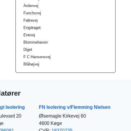
Ardenvej
Funchsvej
Falkevej
Engdraget
Enevej
Blommehaven
Diget
F C Hansensvej
Blåhøjvej
atører
t Isolering
FN Isolering v/Flemming Nielsen
ulevard 20
Ølsemagle Kirkevej 60
ge
4600 Køge
796081
CVR:
18370735