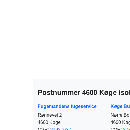
Postnummer 4600 Køge isol
Fugemandens fugeservice
Køge Bug
Rønnevej 2
Nørre Bo
4600 Køge
4600 Kø
CVR:
31921627
CVR:
20