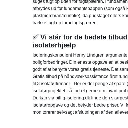
suges fugt op uden for fugtspærren. I fundament
afbrydes ud for fundamentspappen (som også 
plastmembran/murfolie), da pudslaget ellers k
trække fugt op forbi fugtspærren.
✅ Vi står for de bedste tilbud
isolatørhjælp
Isoleringskonsulent Henry Lindgren argumenterer
boligforbedringer. Din eneste opgave er, at bes
godt af at benytte vores gratis tjeneste. Det sa
Gratis tilbud på håndværksassistance året rundt:
til 3 isolatørfirmaer - Her er der penge at spar
isolatørprojektet, så fortæl gerne om, hvad probl
Du kan via billig-isolering.dk finde den skarpest
isolatøropgave og det betyder bedre priser. Vi fo
monitorerer selvsagt afslutningen af den afleve