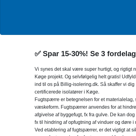
✅ Spar 15-30%! Se 3 fordelag
Vi synes det skal være super hurtigt, og rigtigt ne
Køge projekt. Og selvfølgelig helt gratis! Udfy
ind til os på Billig-isolering.dk. Så skaffer vi di
certificerede isolatører i Køge.
Fugtspærre er betegnelsen for et materialelag, 
væskeform. Fugtspærrer anvendes for at hindre 
afgivelse af byggefugt, fx fra gulve. De kan do
fx til hindring af opfugtning af vinduer og døre 
Ved etablering af fugtspærrer, er det vigtigt at s