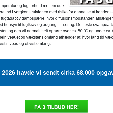
emperatur og fugtforhold mellem ude
undere ind i vægkonstruktionen med risiko for dannelse af konde
fugtadaptiv dampspærre, hvor diffusionsmodstanden afhænger af
ed hensyn til fugtkrav og adgang til næring. De fleste svampear
sten og den vil normalt helt ophøre over ca. 50 °C og under ca. 
elniveauet og vækstens omfang afhænger af, hvor lang tid væks
vist niveau og et vist omfang.
st 2026 havde vi sendt cirka 68.000 opga