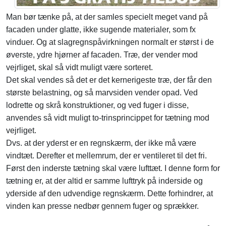
Man bør tænke på, at der samles specielt meget vand på
facaden under glatte, ikke sugende materialer, som fx
vinduer. Og at slagregnspåvirkningen normalt er størst i de
øverste, ydre hjørner af facaden. Træ, der vender mod
vejrliget, skal så vidt muligt være sorteret.
Det skal vendes så det er det kernerigeste træ, der får den
største belastning, og så marvsiden vender opad. Ved
lodrette og skrå konstruktioner, og ved fuger i disse,
anvendes så vidt muligt to-trinsprincippet for tætning mod
vejrliget.
Dvs. at der yderst er en regnskærm, der ikke må være
vindtæt. Derefter et mellemrum, der er ventileret til det fri.
Først den inderste tætning skal være lufttæt. I denne form for
tætning er, at der altid er samme lufttryk på inderside og
yderside af den udvendige regnskærm. Dette forhindrer, at
vinden kan presse nedbør gennem fuger og sprækker.