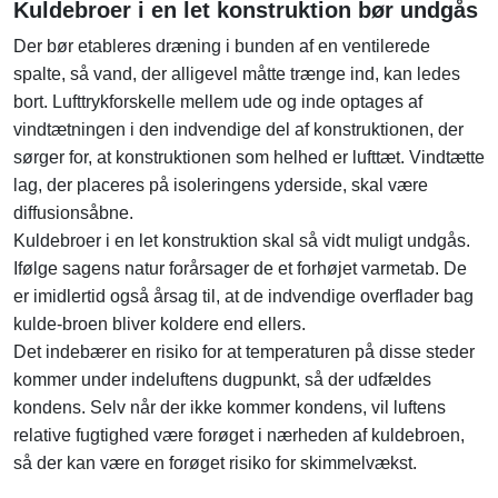
Kuldebroer i en let konstruktion bør undgås
Der bør etableres dræning i bunden af en ventilerede
spalte, så vand, der alligevel måtte trænge ind, kan ledes
bort. Lufttrykforskelle mellem ude og inde optages af
vindtætningen i den indvendige del af konstruktionen, der
sørger for, at konstruktionen som helhed er lufttæt. Vindtætte
lag, der placeres på isoleringens yderside, skal være
diffusionsåbne.
Kuldebroer i en let konstruktion skal så vidt muligt undgås.
Ifølge sagens natur forårsager de et forhøjet varmetab. De
er imidlertid også årsag til, at de indvendige overflader bag
kulde-broen bliver koldere end ellers.
Det indebærer en risiko for at temperaturen på disse steder
kommer under indeluftens dugpunkt, så der udfældes
kondens. Selv når der ikke kommer kondens, vil luftens
relative fugtighed være forøget i nærheden af kuldebroen,
så der kan være en forøget risiko for skimmelvækst.