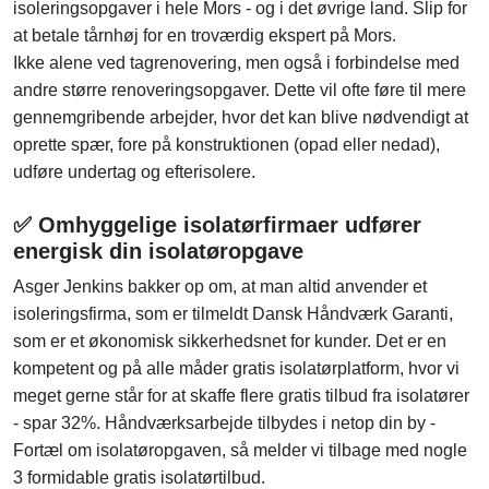
isoleringsopgaver i hele Mors - og i det øvrige land. Slip for
at betale tårnhøj for en troværdig ekspert på Mors.
Ikke alene ved tagrenovering, men også i forbindelse med
andre større renoveringsopgaver. Dette vil ofte føre til mere
gennemgribende arbejder, hvor det kan blive nødvendigt at
oprette spær, fore på konstruktionen (opad eller nedad),
udføre undertag og efterisolere.
✅ Omhyggelige isolatørfirmaer udfører
energisk din isolatøropgave
Asger Jenkins bakker op om, at man altid anvender et
isoleringsfirma, som er tilmeldt Dansk Håndværk Garanti,
som er et økonomisk sikkerhedsnet for kunder. Det er en
kompetent og på alle måder gratis isolatørplatform, hvor vi
meget gerne står for at skaffe flere gratis tilbud fra isolatører
- spar 32%. Håndværksarbejde tilbydes i netop din by -
Fortæl om isolatøropgaven, så melder vi tilbage med nogle
3 formidable gratis isolatørtilbud.