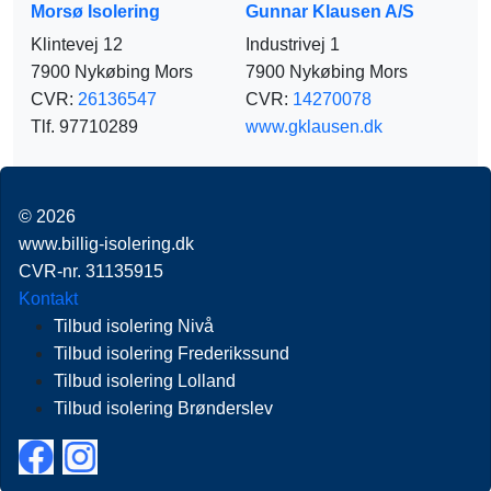
Morsø Isolering
Gunnar Klausen A/S
Klintevej 12
Industrivej 1
7900 Nykøbing Mors
7900 Nykøbing Mors
CVR:
26136547
CVR:
14270078
Tlf. 97710289
www.gklausen.dk
© 2026
www.billig-isolering.dk
CVR-nr. 31135915
Kontakt
Tilbud isolering Nivå
Tilbud isolering Frederikssund
Tilbud isolering Lolland
Tilbud isolering Brønderslev