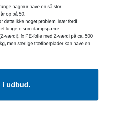
 tunge bagmur have en så stor
år op på 50.
dette ikke noget problem, især fordi
laget fungere som dampspærre.
Z-værdi), fx PE-folie med Z-værdi på ca. 500
2/kg, men særlige træfiberplader kan have en
r i udbud.