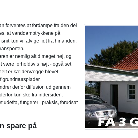
n forventes at fordampe fra den del
ldes, at vanddamptrykkene på
it kun vil afvige lidt fra hinanden.
ttransporten.
eren er nemlig altid meget høj, og
 være forholdsvis højt - også set i
onelt er kældervægge blevet
af grundmursplader.
ndrer derfor diffusion ud gennem
erfor kun ske fra indersiden.
 udefra, fungerer i praksis, forudsat
n spare på