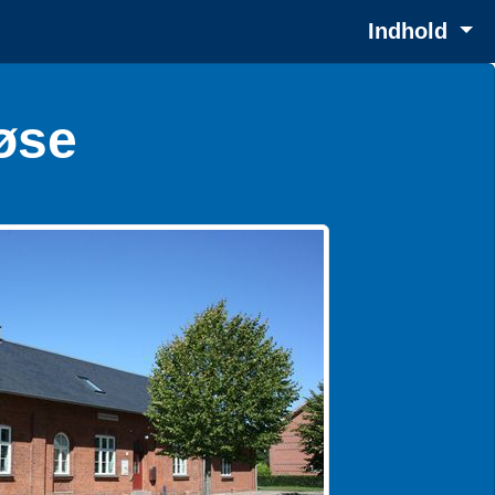
Indhold
øse