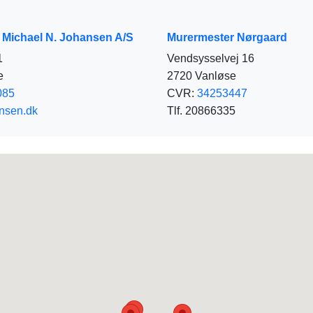
 Michael N. Johansen A/S
Murermester Nørgaard
1
Vendsysselvej 16
e
2720 Vanløse
085
CVR:
34253447
nsen.dk
Tlf. 20866335