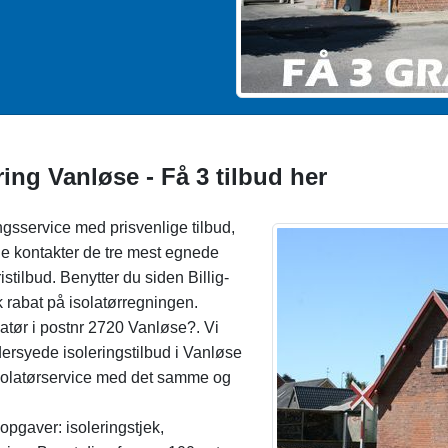
ing Vanløse - Få 3 tilbud her
ingsservice med prisvenlige tilbud,
age kontakter de tre mest egnede
tilbud. Benytter du siden Billig-
sk rabat på isolatørregningen.
latør i postnr 2720 Vanløse?. Vi
dersyede isoleringstilbud i Vanløse
 isolatørservice med det samme og
opgaver: isoleringstjek,