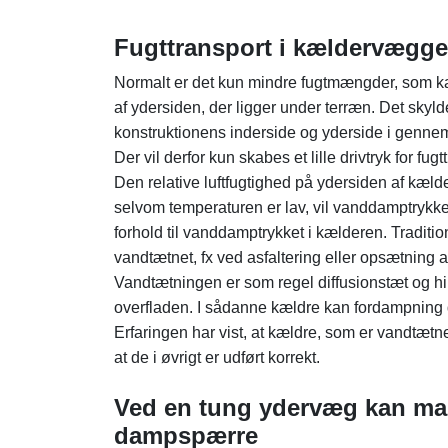
Fugttransport i kældervægge
Normalt er det kun mindre fugtmængder, som ka
af ydersiden, der ligger under terræn. Det sky
konstruktionens inderside og yderside i gennemsn
Der vil derfor kun skabes et lille drivtryk for fug
Den relative luftfugtighed på ydersiden af kæld
selvom temperaturen er lav, vil vanddamptrykket
forhold til vanddamptrykket i kælderen. Traditi
vandtætnet, fx ved asfaltering eller opsætning 
Vandtætningen er som regel diffusionstæt og hi
overfladen. I sådanne kældre kan fordampning d
Erfaringen har vist, at kældre, som er vandtætnet
at de i øvrigt er udført korrekt.
Ved en tung ydervæg kan ma
dampspærre