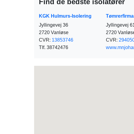
Find de bedste isolatører
KGK Hulmurs-Isolering
Tømrerfirma
Jyllingevej 36
Jyllingevej 6
2720 Vanløse
2720 Vanløs
CVR:
13853746
CVR:
29405
Tlf. 38742476
www.mnjoha