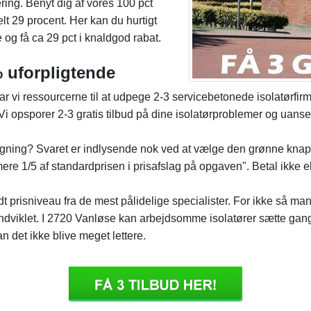
ing. Benyt dig af vores 100 pct
elt 29 procent. Her kan du hurtigt
og få ca 29 pct i knaldgod rabat.
 uforpligtende
 vi ressourcerne til at udpege 2-3 servicebetonede isolatørfir
. Vi opsporer 2-3 gratis tilbud på dine isolatørproblemer og uanse
eregning? Svaret er indlysende nok ved at vælge den grønne kna
mere 1/5 af standardprisen i prisafslag på opgaven". Betal ikke e
godt prisniveau fra de mest pålidelige specialister. For ikke så man
e indviklet. I 2720 Vanløse kan arbejdsomme isolatører sætte g
n det ikke blive meget lettere.