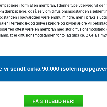
 dampspærre i form af en membran. I denne type ydervæg vil den
 som dampspærre, også selv om diffusionsmodstanden sjældent n
modstanden i bagvæggen være endnu mindre, men i praksis udgør 
ialer. I terrændæk og gulve i kældre og krybekældre vil beton
mpspærren oftest være en membran med stor diffusionsmodstand (
 damp, fx er diffusionsmodstanden for to lag gips ca. 2 GPa s m
e vi sendt cirka 90.000 isoleringopgave