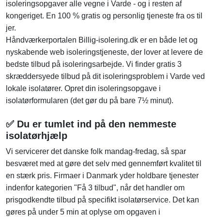
isoleringsopgaver alle vegne i Varde - og i resten af
kongeriget. En 100 % gratis og personlig tjeneste fra os til
jer.
Håndværkerportalen Billig-isolering.dk er en både let og
nyskabende web isoleringstjeneste, der lover at levere de
bedste tilbud på isoleringsarbejde. Vi finder gratis 3
skræddersyede tilbud på dit isoleringsproblem i Varde ved
lokale isolatører. Opret din isoleringsopgave i
isolatørformularen (det gør du på bare 7½ minut).
✅ Du er tumlet ind på den nemmeste
isolatørhjælp
Vi servicerer det danske folk mandag-fredag, så spar
besværet med at gøre det selv med gennemført kvalitet til
en stærk pris. Firmaer i Danmark yder holdbare tjenester
indenfor kategorien "Få 3 tilbud", når det handler om
prisgodkendte tilbud på specifikt isolatørservice. Det kan
gøres på under 5 min at oplyse om opgaven i