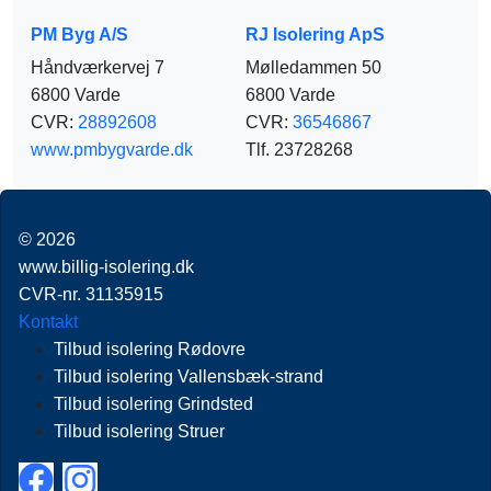
PM Byg A/S
RJ Isolering ApS
Håndværkervej 7
Mølledammen 50
6800 Varde
6800 Varde
CVR:
28892608
CVR:
36546867
www.pmbygvarde.dk
Tlf. 23728268
© 2026
www.billig-isolering.dk
CVR-nr. 31135915
Kontakt
Tilbud isolering Rødovre
Tilbud isolering Vallensbæk-strand
Tilbud isolering Grindsted
Tilbud isolering Struer