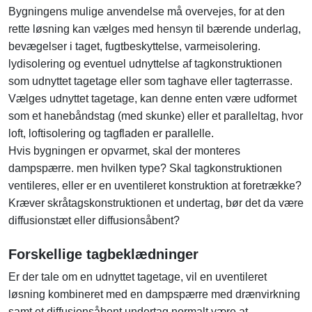
Bygningens mulige anvendelse må overvejes, for at den
rette løsning kan vælges med hensyn til bærende underlag,
bevægelser i taget, fugtbeskyttelse, varmeisolering.
lydisolering og eventuel udnyttelse af tagkonstruktionen
som udnyttet tagetage eller som taghave eller tagterrasse.
Vælges udnyttet tagetage, kan denne enten være udformet
som et hanebåndstag (med skunke) eller et paralleltag, hvor
loft, loftisolering og tagfladen er parallelle.
Hvis bygningen er opvarmet, skal der monteres
dampspærre. men hvilken type? Skal tagkonstruktionen
ventileres, eller er en uventileret konstruktion at foretrække?
Kræver skråtagskonstruktionen et undertag, bør det da være
diffusionstæt eller diffusionsåbent?
Forskellige tagbeklædninger
Er der tale om en udnyttet tagetage, vil en uventileret
løsning kombineret med en dampspærre med drænvirkning
samt et diffusionsåbent undertag normalt være at