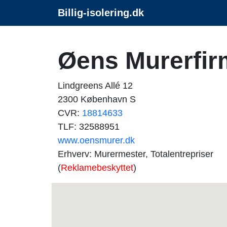
Billig-isolering.dk
Øens Murerfir
Lindgreens Allé 12
2300 København S
CVR:
18814633
TLF: 32588951
www.oensmurer.dk
Erhverv: Murermester, Totalentrepriser
(
Reklamebeskyttet
)