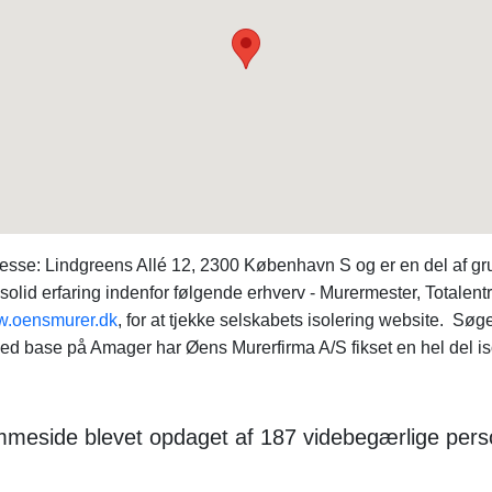
sse: Lindgreens Allé 12, 2300 København S og er en del af gru
lid erfaring indenfor følgende erhverv - Murermester, Totalent
.oensmurer.dk
, for at tjekke selskabets isolering website. Søg
ed base på Amager har Øens Murerfirma A/S fikset en hel del iso
meside blevet opdaget af 187 videbegærlige pers