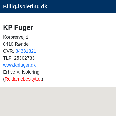
Billig-isolering.dk
KP Fuger
Korbærvej 1
8410 Rønde
CVR:
34381321
TLF: 25302733
www.kpfuger.dk
Erhverv: Isolering
(
Reklamebeskyttet
)