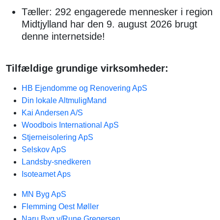
Tæller: 292 engagerede mennesker i region
Midtjylland har den 9. august 2026 brugt
denne internetside!
Tilfældige grundige virksomheder:
HB Ejendomme og Renovering ApS
Din lokale AltmuligMand
Kai Andersen A/S
Woodbois International ApS
Stjerneisolering ApS
Selskov ApS
Landsby-snedkeren
Isoteamet Aps
MN Byg ApS
Flemming Oest Møller
Naru Byg v/Rune Gregersen