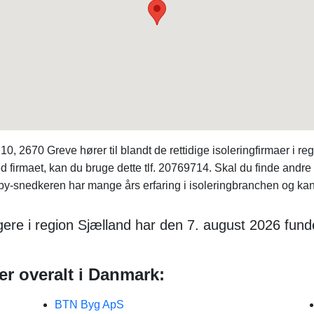
2670 Greve hører til blandt de rettidige isoleringfirmaer i re
ed firmaet, kan du bruge dette tlf. 20769714. Skal du finde an
y-snedkeren har mange års erfaring i isoleringbranchen og kan b
ere i region Sjælland har den 7. august 2026 funde
er overalt i Danmark:
BTN Byg ApS