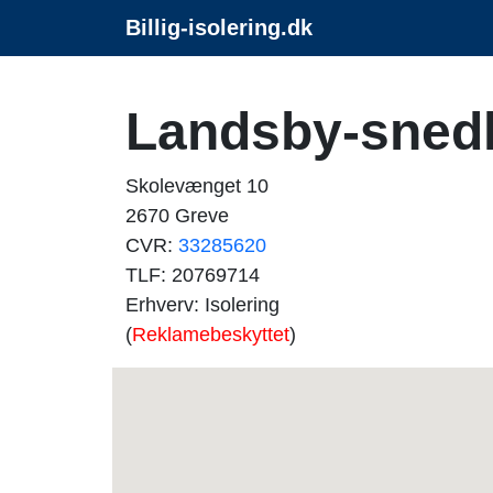
Billig-isolering.dk
Landsby-sned
Skolevænget 10
2670 Greve
CVR:
33285620
TLF: 20769714
Erhverv: Isolering
(
Reklamebeskyttet
)