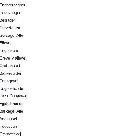
Enebærhegnet
Hedevangen
Belsager
Grevetoften
Gersager Alle
Ellevej
Enghusene
Greve Møllevej
Grøftehuset
Bakkevolden
Cottagevej
Degnestræde
Hans Olsensvej
Ejgårdsminde
Bækager Alle
Agerhuset
Hedestien
Grantoftevej