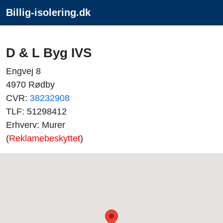
Billig-isolering.dk
D & L Byg IVS
Engvej 8
4970 Rødby
CVR:
38232908
TLF: 51298412
Erhverv: Murer
(
Reklamebeskyttet
)