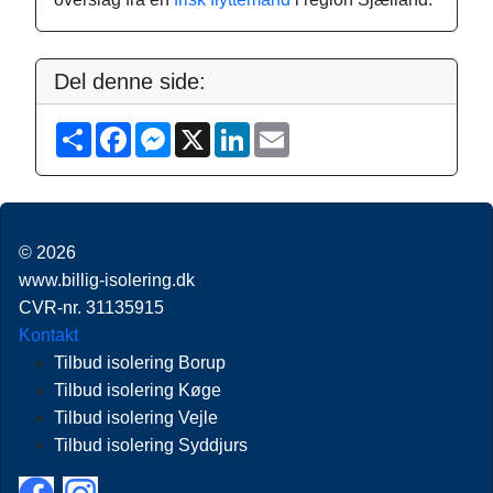
Del denne side:
S
F
M
X
L
E
h
a
e
i
m
a
c
s
n
a
r
e
s
k
i
e
b
e
e
l
o
n
d
o
g
I
© 2026
k
e
n
r
www.billig-isolering.dk
CVR-nr. 31135915
Kontakt
Tilbud isolering Borup
Tilbud isolering Køge
Tilbud isolering Vejle
Tilbud isolering Syddjurs