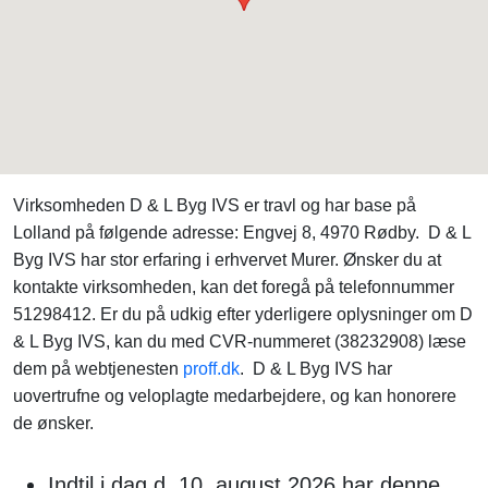
Virksomheden D & L Byg IVS er travl og har base på
Lolland på følgende adresse: Engvej 8, 4970 Rødby. D & L
Byg IVS har stor erfaring i erhvervet Murer. Ønsker du at
kontakte virksomheden, kan det foregå på telefonnummer
51298412. Er du på udkig efter yderligere oplysninger om D
& L Byg IVS, kan du med CVR-nummeret (38232908) læse
dem på webtjenesten
proff.dk
. D & L Byg IVS har
uovertrufne og veloplagte medarbejdere, og kan honorere
de ønsker.
Indtil i dag d. 10. august 2026 har denne