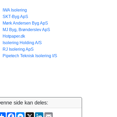
IWA Isolering
SKT-Byg ApS
Mørk Andersen Byg ApS
MJ Byg, Brønderslev ApS
Hotpaper.dk
Isolering Holding A/S
RJ Isolering ApS
Pipetech Teknisk Isolering I/S
enne side kan deles:
S
F
M
X
L
E