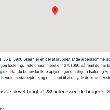
 36 B, 6900 Skjern er en del af gruppen af de arbejdsomme isol
gori Isolering. Telefonnummeret er 40781060, såfremt du har brug
ng.dk
. Har du behov for flere oplysninger om Skjern Isolering 
kendte medarbejdere, og er i stand til at opfylde de krav, der sti
side blevet brugt af 289 interesserede brugere i S
r: