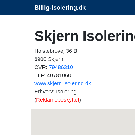
Billig-isolering.dk
Skjern Isoleri
Holstebrovej 36 B
6900 Skjern
CVR:
79486310
TLF: 40781060
www.skjern-isolering.dk
Erhverv: Isolering
(
Reklamebeskyttet
)