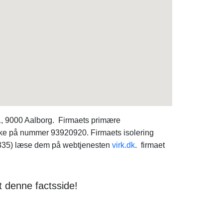
1, 9000 Aalborg. Firmaets primære
 ske på nummer 93920920. Firmaets isolering
9335) læse dem på webtjenesten
virk.dk
. firmaet
t denne factsside!