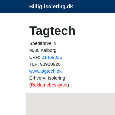
Billig-isolering.dk
Tagtech
Speditørvej 1
9000 Aalborg
CVR:
21469335
TLF: 93920920
www.tagtech.dk
Erhverv: Isolering
(
Reklamebeskyttet
)