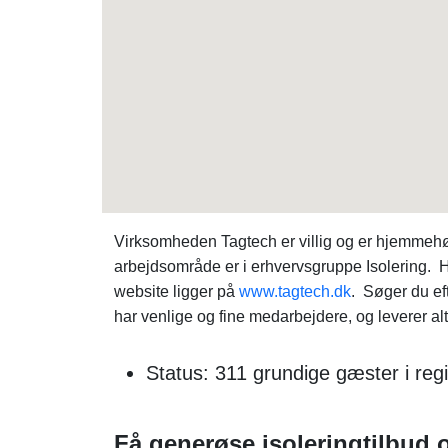
Virksomheden Tagtech er villig og er hjemmehø
arbejdsområde er i erhvervsgruppe Isolering. 
website ligger på
www.tagtech.dk
. Søger du e
har venlige og fine medarbejdere, og leverer alt
Status: 311 grundige gæster i reg
Få generøse isoleringtilbud ov